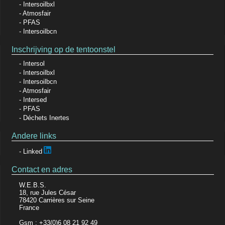
Intersoilbxl
Atmosfair
PFAS
Intersoilbcn
Inschrijving op de tentoonstel
Intersol
Intersoilbxl
Intersoilbcn
Atmosfair
Intersed
PFAS
Déchets Inertes
Andere links
Linked
Contact en adres
W.E.B.S.
18, rue Jules César
78420 Carrières sur Seine
France
Gsm : +33(0)6 08 21 92 49