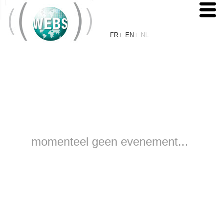
FR
EN
NL
|
|
momenteel geen evenement...