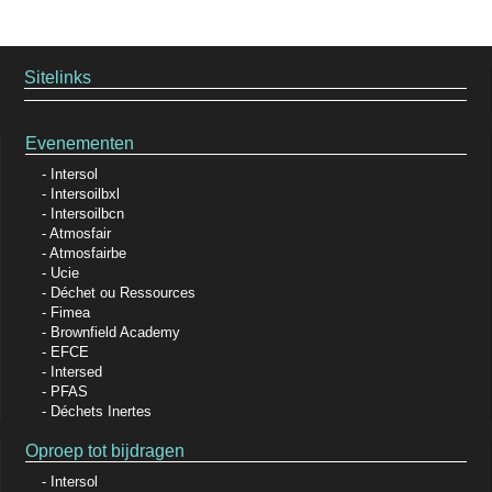
Sitelinks
Evenementen
Intersol
Intersoilbxl
Intersoilbcn
Atmosfair
Atmosfairbe
Ucie
Déchet ou Ressources
Fimea
Brownfield Academy
EFCE
Intersed
PFAS
Déchets Inertes
Oproep tot bijdragen
Intersol