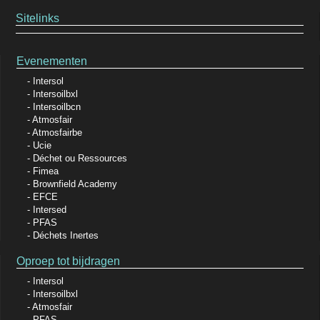
Sitelinks
Evenementen
Intersol
Intersoilbxl
Intersoilbcn
Atmosfair
Atmosfairbe
Ucie
Déchet ou Ressources
Fimea
Brownfield Academy
EFCE
Intersed
PFAS
Déchets Inertes
Oproep tot bijdragen
Intersol
Intersoilbxl
Atmosfair
PFAS