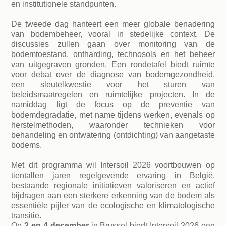
en institutionele standpunten.
De tweede dag hanteert een meer globale benadering
van bodembeheer, vooral in stedelijke context. De
discussies zullen gaan over monitoring van de
bodemtoestand, ontharding, technosols en het beheer
van uitgegraven gronden. Een rondetafel biedt ruimte
voor debat over de diagnose van bodemgezondheid,
een sleutelkwestie voor het sturen van
beleidsmaatregelen en ruimtelijke projecten. In de
namiddag ligt de focus op de preventie van
bodemdegradatie, met name tijdens werken, evenals op
herstelmethoden, waaronder technieken voor
behandeling en ontwatering (ontdichting) van aangetaste
bodems.
Met dit programma wil Intersoil 2026 voortbouwen op
tientallen jaren regelgevende ervaring in België,
bestaande regionale initiatieven valoriseren en actief
bijdragen aan een sterkere erkenning van de bodem als
essentiële pijler van de ecologische en klimatologische
transitie.
Op
3 en 4 december
in Brussel biedt Intersoil 2026 een