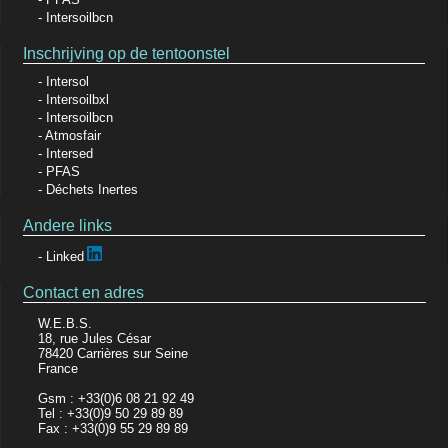
Intersoilbcn
Inschrijving op de tentoonstel
Intersol
Intersoilbxl
Intersoilbcn
Atmosfair
Intersed
PFAS
Déchets Inertes
Andere links
Linked
Contact en adres
W.E.B.S.
18, rue Jules César
78420 Carrières sur Seine
France
Gsm : +33(0)6 08 21 92 49
Tel : +33(0)9 50 29 89 89
Fax : +33(0)9 55 29 89 89