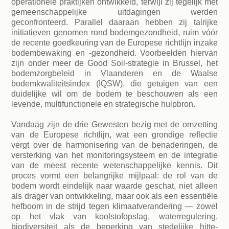
operationele praktijken ontwikkeld, terwijl zij tegelijk met
gemeenschappelijke uitdagingen werden
geconfronteerd. Parallel daaraan hebben zij talrijke
initiatieven genomen rond bodemgezondheid, ruim vóór
de recente goedkeuring van de Europese richtlijn inzake
bodembewaking en -gezondheid. Voorbeelden hiervan
zijn onder meer de Good Soil-strategie in Brussel, het
bodemzorgbeleid in Vlaanderen en de Waalse
bodemkwaliteitsindex (IQSW), die getuigen van een
duidelijke wil om de bodem te beschouwen als een
levende, multifunctionele en strategische hulpbron.
Vandaag zijn de drie Gewesten bezig met de omzetting
van de Europese richtlijn, wat een grondige reflectie
vergt over de harmonisering van de benaderingen, de
versterking van het monitoringsysteem en de integratie
van de meest recente wetenschappelijke kennis. Dit
proces vormt een belangrijke mijlpaal: de rol van de
bodem wordt eindelijk naar waarde geschat, niet alleen
als drager van ontwikkeling, maar ook als een essentiële
hefboom in de strijd tegen klimaatverandering — zowel
op het vlak van koolstofopslag, waterregulering,
biodiversiteit als de beperking van stedelijke hitte-