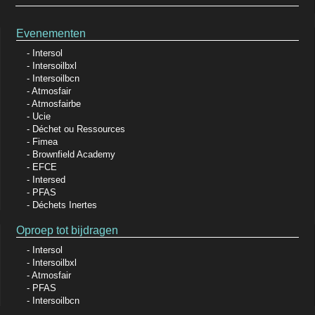
Evenementen
Intersol
Intersoilbxl
Intersoilbcn
Atmosfair
Atmosfairbe
Ucie
Déchet ou Ressources
Fimea
Brownfield Academy
EFCE
Intersed
PFAS
Déchets Inertes
Oproep tot bijdragen
Intersol
Intersoilbxl
Atmosfair
PFAS
Intersoilbcn