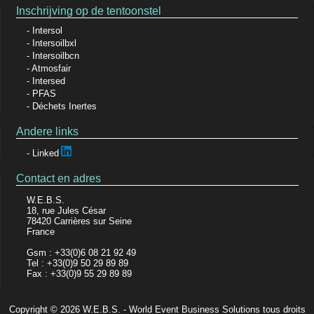
Inschrijving op de tentoonstel
Intersol
Intersoilbxl
Intersoilbcn
Atmosfair
Intersed
PFAS
Déchets Inertes
Andere links
Linked
Contact en adres
W.E.B.S.
18, rue Jules César
78420 Carrières sur Seine
France
Gsm : +33(0)6 08 21 92 49
Tel : +33(0)9 50 29 89 89
Fax : +33(0)9 55 29 89 89
Copyright © 2026 W.E.B.S. - World Event Business Solutions tous droits