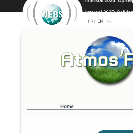
Intersol 2027: Call fo
Intersoil 2026 - Barc
FR
EN
NL
|
|
Home