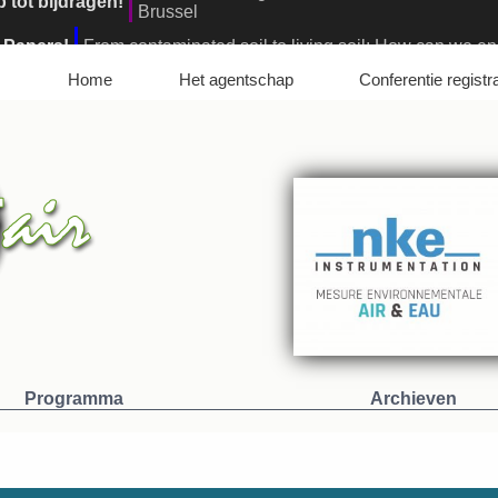
r Papers!
From contaminated soil to living soil: How can we ens
elona, Spain : Registrations are open!
Innovative Soil Remed
Home
Het agentschap
Conferentie registr
Programma
Archieven