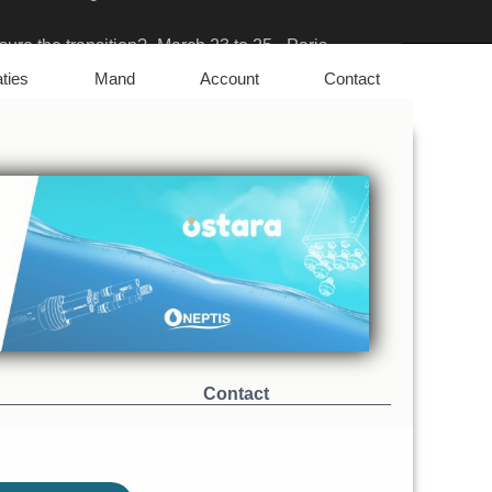
ure the transition?- March 23 to 25 - Paris
iation Solutions & PFAS Challenges
aties
Mand
Account
Contact
Contact