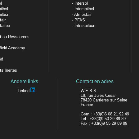
ol
Intersol
ilbxl
Intersoilbxl
oilbcn
Atmosfair
air
PFAS
airbe
Intersoilbcn
t ou Ressources
field Academy
ed
s Inertes
Andere links
Contact en adres
W.E.B.S.
Linked
18, rue Jules César
78420 Carrières sur Seine
France
Gsm : +33(0)6 08 21 92 49
Tel : +33(0)9 50 29 89 89
Fax : +33(0)9 55 29 89 89