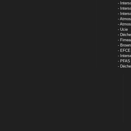
Inters
Interso
Inters
Atmosf
Atmosf
Ucie
Déche
Fimea
Brown
EFCE
Inters
PFAS
Déchet