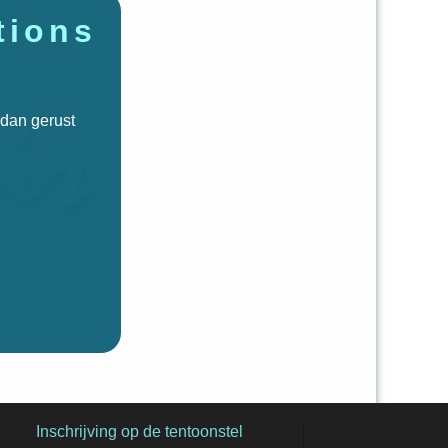
tions
 dan gerust
Inschrijving op de tentoonstel