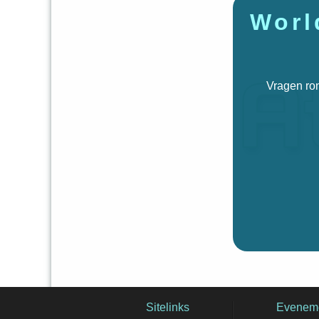
Worl
Vragen ron
Sitelinks
Evenem