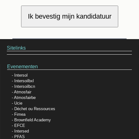
Ik bevestig mijn kandidatuur
Sitelinks
Evenementen
Intersol
Intersoilbxl
Intersoilbcn
Atmosfair
Atmosfairbe
Ucie
Déchet ou Ressources
Fimea
Brownfield Academy
EFCE
Intersed
PFAS