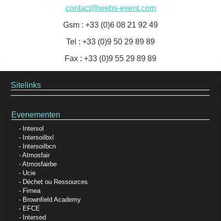
contact@webs-event.com
Gsm : +33 (0)6 08 21 92 49
Tel : +33 (0)9 50 29 89 89
Fax : +33 (0)9 55 29 89 89
Sitelinks
Evenementen
Intersol
Intersoilbxl
Intersoilbcn
Atmosfair
Atmosfairbe
Ucie
Déchet ou Ressources
Fimea
Brownfield Academy
EFCE
Intersed