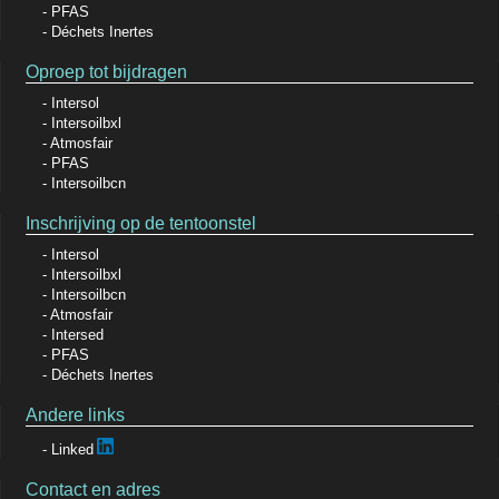
PFAS
Déchets Inertes
Oproep tot bijdragen
Intersol
Intersoilbxl
Atmosfair
PFAS
Intersoilbcn
Inschrijving op de tentoonstel
Intersol
Intersoilbxl
Intersoilbcn
Atmosfair
Intersed
PFAS
Déchets Inertes
Andere links
Linked
Contact en adres