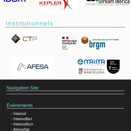
Institutionnels
Navigation Site
Événements
Intersol
Intersoilbxl
Intersoilbcn
Atmosfair