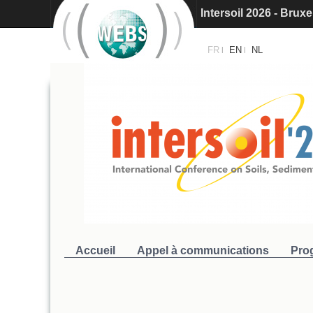
Intersol 2027 : Appe
Intersoil 2026 - Barc
FR
EN
NL
|
|
Accueil
Appel à communications
Pro