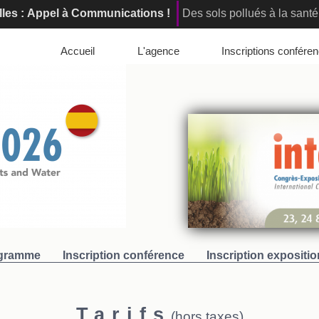
l à communications !
Du sol pollué au sol vivant : Comment ass
elona, Spain : Registration are open!
Innovative Soil Remedi
Accueil
L'agence
Inscriptions confére
gramme
Inscription conférence
Inscription expositio
Tarifs
(hors taxes)