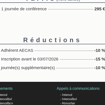
1 journée de conférence
295 €
Réductions
Adhérent AECAS
-10 
Inscription avant le 03/07/2026
-15 
journée(s) supplémentaire(s)
-10 
nements
Appels à communications
tersol
Intersol
tersoilbxl
Intersoilbxl
tersoilbcn
Atmosfair