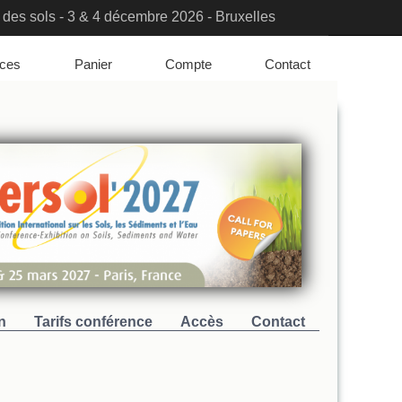
urer la transition ? - 23, 24 & 25 mars - Paris
ation Solutions & PFAS Challenges
nces
Panier
Compte
Contact
n
Tarifs conférence
Accès
Contact