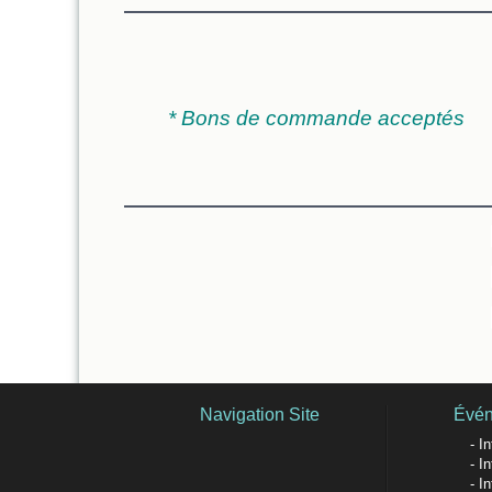
* Bons de commande acceptés
Navigation Site
Évé
In
In
In