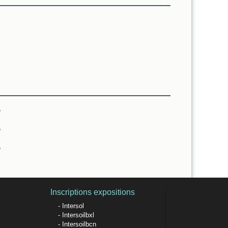
%
%
%
Inscriptions expositions
Intersol
Intersoilbxl
Intersoilbcn