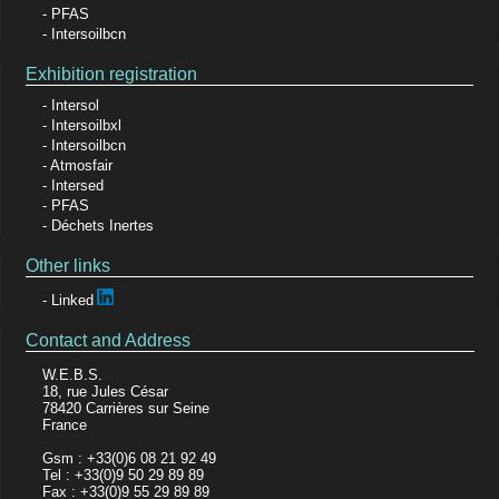
PFAS
Intersoilbcn
Exhibition registration
Intersol
Intersoilbxl
Intersoilbcn
Atmosfair
Intersed
PFAS
Déchets Inertes
Other links
Linked
Contact and Address
W.E.B.S.
18, rue Jules César
78420 Carrières sur Seine
France
Gsm : +33(0)6 08 21 92 49
Tel : +33(0)9 50 29 89 89
Fax : +33(0)9 55 29 89 89