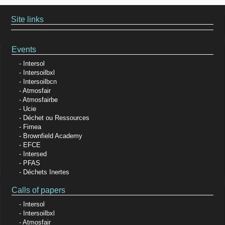
Site links
Events
Intersol
Intersoilbxl
Intersoilbcn
Atmosfair
Atmosfairbe
Ucie
Déchet ou Ressources
Fimea
Brownfield Academy
EFCE
Intersed
PFAS
Déchets Inertes
Calls of papers
Intersol
Intersoilbxl
Atmosfair