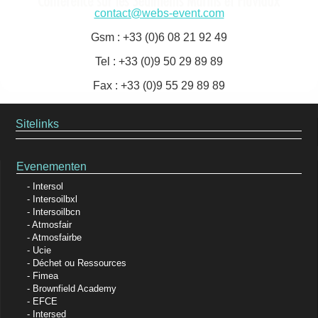
contact@webs-event.com
Gsm : +33 (0)6 08 21 92 49
Tel : +33 (0)9 50 29 89 89
Fax : +33 (0)9 55 29 89 89
Sitelinks
Evenementen
Intersol
Intersoilbxl
Intersoilbcn
Atmosfair
Atmosfairbe
Ucie
Déchet ou Ressources
Fimea
Brownfield Academy
EFCE
Intersed