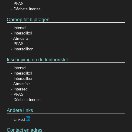
PFAS
Déchets Inertes
Oproep tot bijdragen
Intersol
Intersoilbxl
Atmosfair
PFAS
Intersoilbcn
Inschrijving op de tentoonstel
Intersol
Intersoilbxl
Intersoilbcn
Atmosfair
Intersed
PFAS
Déchets Inertes
Andere links
Linked
Contact en adres