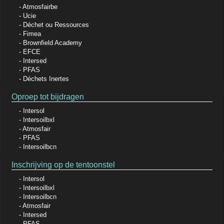
Atmosfairbe
Ucie
Déchet ou Ressources
Fimea
Brownfield Academy
EFCE
Intersed
PFAS
Déchets Inertes
Oproep tot bijdragen
Intersol
Intersoilbxl
Atmosfair
PFAS
Intersoilbcn
Inschrijving op de tentoonstel
Intersol
Intersoilbxl
Intersoilbcn
Atmosfair
Intersed
PFAS