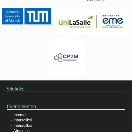
Sitelinks
Evenementen
Intersol
Intersoilbxl
Intersoilbcn
Atmosfair