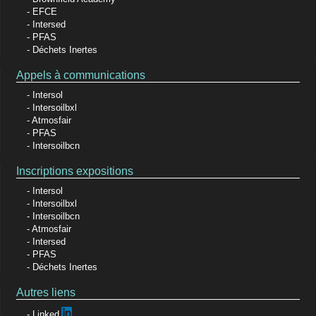
EFCE
Intersed
PFAS
Déchets Inertes
Appels à communications
Intersol
Intersoilbxl
Atmosfair
PFAS
Intersoilbcn
Inscriptions expositions
Intersol
Intersoilbxl
Intersoilbcn
Atmosfair
Intersed
PFAS
Déchets Inertes
Autres liens
Linked