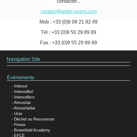
contacter...
contact@webs-event.com
Mob : +33 (0)6 08 21 92 49
Tél : +33 (0)9 50 29 89 89
Fax : +33 (0)9 55 29 89 89
Navigation Site
Événements
Intersol
Intersoilbxl
Intersoilbcn
Atmosfair
Atmosfairbe
Ucie
Déchet ou Ressources
Fimea
Brownfield Academy
EFCE