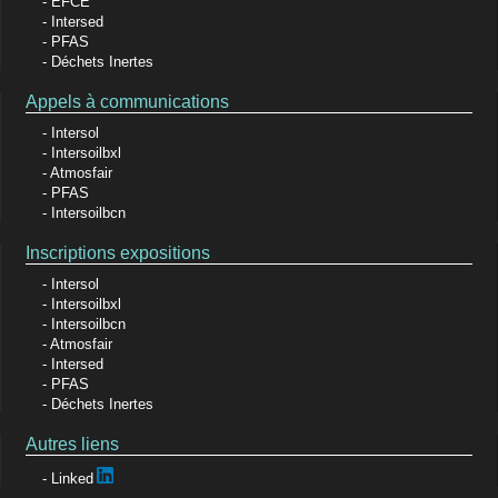
EFCE
Intersed
PFAS
Déchets Inertes
Appels à communications
Intersol
Intersoilbxl
Atmosfair
PFAS
Intersoilbcn
Inscriptions expositions
Intersol
Intersoilbxl
Intersoilbcn
Atmosfair
Intersed
PFAS
Déchets Inertes
Autres liens
Linked